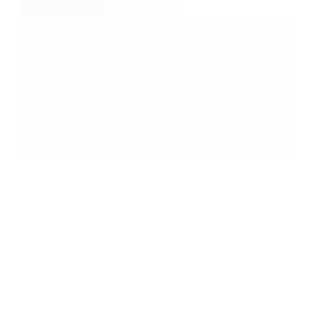
Weiterlesen
15. August 2025
Orden
,
Besuche
Besuch der Schwestern unseres Mutterklosters Koningsoord