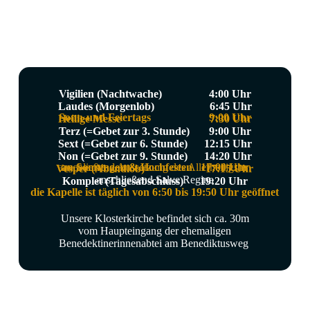
Bendikts, 43,3)
Vigilien (Nachtwache) 4:00 Uhr
Laudes (Morgenlob) 6:45 Uhr
Sonn-und Feiertags 9:00 Uhr
Heilige Messe 7:30 Uhr
Terz (=Gebet zur 3. Stunde) 9:00 Uhr
Sext (=Gebet zur 6. Stunde) 12:15 Uhr
Non (=Gebet zur 9. Stunde) 14:20 Uhr
anschließend Aussetzung des Allerheiligsten
an Sonntagen & Hochfesten 17:00 Uhr
Vesper (Abendlob) 17:15 Uhr
anschließend Salve Regina
Komplet (Tagesabschluss) 19:20 Uhr
die Kapelle ist täglich von 6:50 bis 19:50 Uhr geöffnet
Unsere Klosterkirche befindet sich ca. 30m
vom Haupteingang der ehemaligen
Benedektinerinnenabtei am Benediktusweg