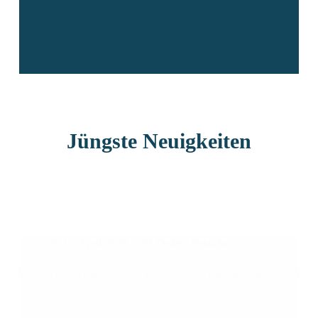
Jüngste Neuigkeiten
27. April 2026
Orden
,
Besuche
Besuch der Schwestern des Klosters Nasi Pani aus Tschechien