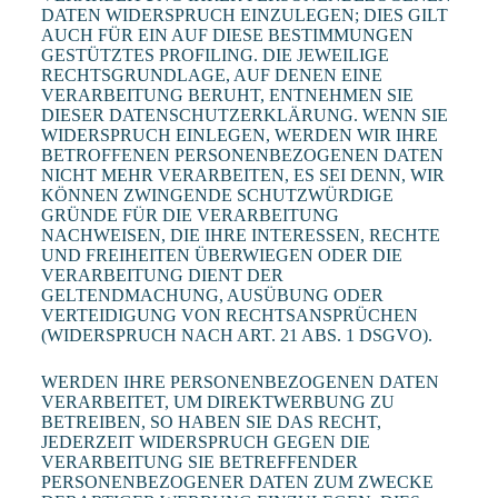
DATEN WIDERSPRUCH EINZULEGEN; DIES GILT
AUCH FÜR EIN AUF DIESE BESTIMMUNGEN
GESTÜTZTES PROFILING. DIE JEWEILIGE
RECHTSGRUNDLAGE, AUF DENEN EINE
VERARBEITUNG BERUHT, ENTNEHMEN SIE
DIESER DATENSCHUTZERKLÄRUNG. WENN SIE
WIDERSPRUCH EINLEGEN, WERDEN WIR IHRE
BETROFFENEN PERSONENBEZOGENEN DATEN
NICHT MEHR VERARBEITEN, ES SEI DENN, WIR
KÖNNEN ZWINGENDE SCHUTZWÜRDIGE
GRÜNDE FÜR DIE VERARBEITUNG
NACHWEISEN, DIE IHRE INTERESSEN, RECHTE
UND FREIHEITEN ÜBERWIEGEN ODER DIE
VERARBEITUNG DIENT DER
GELTENDMACHUNG, AUSÜBUNG ODER
VERTEIDIGUNG VON RECHTSANSPRÜCHEN
(WIDERSPRUCH NACH ART. 21 ABS. 1 DSGVO).
WERDEN IHRE PERSONENBEZOGENEN DATEN
VERARBEITET, UM DIREKTWERBUNG ZU
BETREIBEN, SO HABEN SIE DAS RECHT,
JEDERZEIT WIDERSPRUCH GEGEN DIE
VERARBEITUNG SIE BETREFFENDER
PERSONENBEZOGENER DATEN ZUM ZWECKE