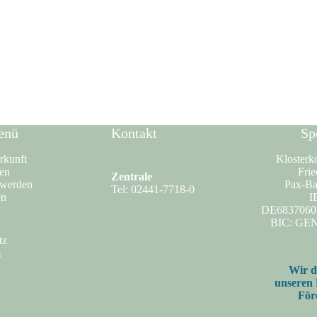
enü
Kontakt
Sp
rkunft
Klosterk
en
Frie
Zentrale
 werden
Pax-Ba
Tel: 02441-7718-0
en
I
DE6837060
BIC: G
tz
m
Wir d
unseren
För