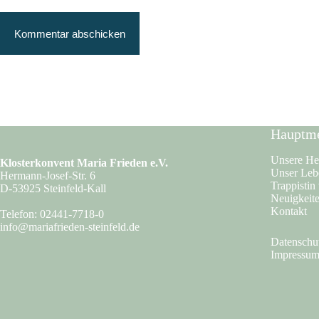
Kommentar abschicken
Hauptm
Unsere He
Klosterkonvent Maria Frieden e.V.
Unser Leb
Hermann-Josef-Str. 6
Trappistin
D-53925 Steinfeld-Kall
Neuigkeit
Kontakt
Telefon: 02441-7718-0
info@mariafrieden-steinfeld.de
Datenschu
Impressu