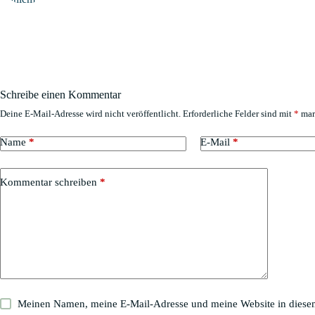
Schreibe einen Kommentar
Deine E-Mail-Adresse wird nicht veröffentlicht.
Erforderliche Felder sind mit
*
mar
A
l
t
Name
*
E-Mail
*
e
r
n
Kommentar schreiben
*
a
t
i
v
e
:
Meinen Namen, meine E-Mail-Adresse und meine Website in diesem