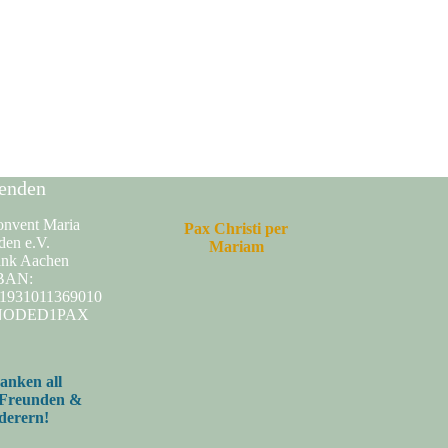
enden
onvent Maria
Pax Christi per
den e.V.
Mariam
nk Aachen
BAN:
1931011369010
ENODED1PAX
anken all
 Freunden &
derern!